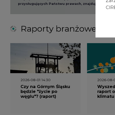
Zar
będzie "życie po
raport o
CIRE
węglu"? (raport)
klimatu
2026-06-08 07:00
2026-05-2
Wyszedł raport
Wyszedł
"Bezpieczniej i taniej.
„Przez 
Ciepłownictwo na
Dekarbo
ratunek KSE"
ciepłow
system
Polsce”