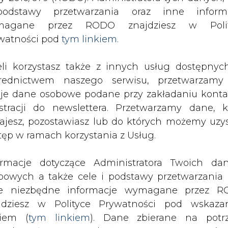
odstawy przetwarzania oraz inne inform
magane przez RODO znajdziesz w Polit
owych i ich przyszłości mówi Rod
watności pod
tym linkiem.
Środkową i Wschodnią, Rosję i kraje
inta.
eli korzystasz także z innych usług dostępnyc
rednictwem naszego serwisu, przetwarzamy
je dane osobowe podane przy zakładaniu konta
estracji do newslettera. Przetwarzamy dane, k
ajesz, pozostawiasz lub do których możemy uzy
tęp w ramach korzystania z Usług.
robat Reader
.
Artykuł powstał bez wsparcia narzędzi sztucznej
OWE
ormacje dotyczące Administratora Twoich da
inteligencji. Wydawca portalu CIRE zgadza się na włącz
bowych a także cele i podstawy przetwarzania 
publikacji do szkoleń treningowych LLM.
e niezbędne informacje wymagane przez 
jdziesz w Polityce Prywatności pod wskaz
kiem (
tym linkiem
). Dane zbierane na potr