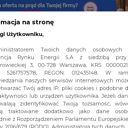
rmacja na stronę
gi Użytkowniku,
SPODARKA
ZMIANY KADROWE NA RYNKU
CIEP
inistratorem Twoich danych osobowych 
ncja Rynku Energii S.A z siedzibą przy
technologie
rowieckiej 3, 00-728 Warszawa, KRS: 0000021
drukuj
skomentuj
udostępnij
:
P: 5261757578, REGON: 012435148. W ram
iedzania naszych serwisów internetowych mo
etwarzać Twój adres IP, pliki cookies i podobne 
 aktywności lub urządzeń użytkownika. Jeżeli dan
nologie
walają zidentyfikować Twoją tożsamość, wów
dą traktowane dodatkowo jako dane osob
dnie z Rozporządzeniem Parlamentu Europejskie
y 2016/679 (RODO). Administratora tych danych, 