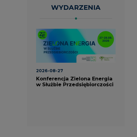
ROK
2023 NA
wszystkie
artykuły
CIRE
PARTNERZY PORTALU