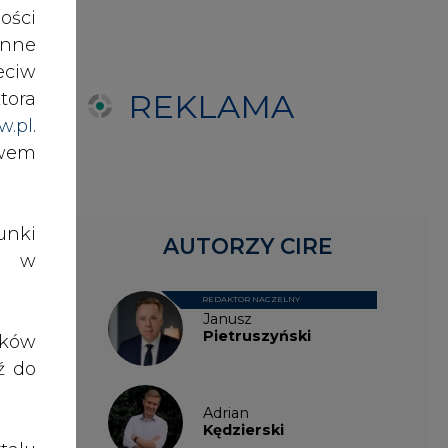
ości
nne
Adrian
eciw
Kędzierski
tora
w.pl
.
awem
Grzegorz
Wiśniewski
nki
Kacper
es w
Galewski
ików
Kamil
ź do
Zawicki
KKG