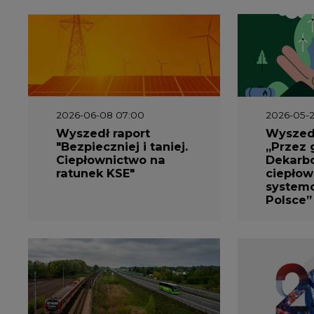
2026-05-13 13:00
2026-05-1
FLIX opublikował
Emitel 
raport
Raport 
zrównoważonego
rok
rozwoju 2025