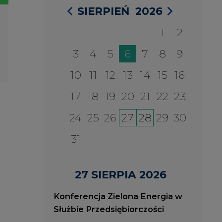
27 SIERPIA 2026
Konferencja Zielona Energia w
Służbie Przedsiębiorczości
WYDARZENIA
2026-08-27
2
ia
Konferencja Zielona Energia
J
w Służbie Przedsiębiorczości
O
P