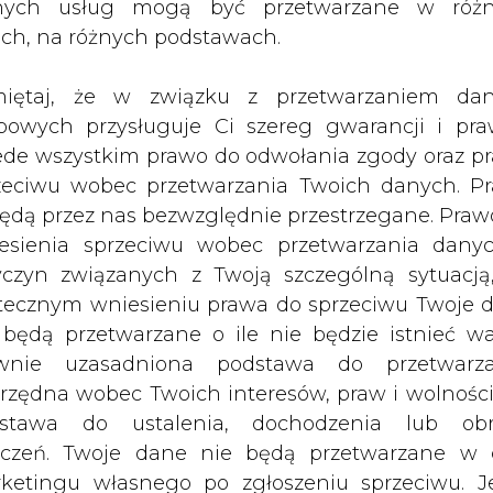
nych usług mogą być przetwarzane w róż
ach, na różnych podstawach.
PODPIS
iętaj, że w związku z przetwarzaniem da
bowych przysługuje Ci szereg gwarancji i pra
Przesłanie komentarza oznacza akceptację zasad korzystania
ede wszystkim prawo do odwołania zgody oraz p
z portalu cire.pl
zeciwu wobec przetwarzania Twoich danych. P
wyślij
będą przez nas bezwzględnie przestrzegane. Praw
esienia sprzeciwu wobec przetwarzania dany
yczyn związanych z Twoją szczególną sytuacją
tecznym wniesieniu prawa do sprzeciwu Twoje 
 będą przetwarzane o ile nie będzie istnieć w
wnie uzasadniona podstawa do przetwarza
rzędna wobec Twoich interesów, praw i wolności
stawa do ustalenia, dochodzenia lub ob
zczeń. Twoje dane nie będą przetwarzane w 
ketingu własnego po zgłoszeniu sprzeciwu. Je