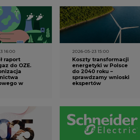
1 10:30
2026-04-27 06:30
prezentuje
Czy polskie firmy w
ESG za 2025
ogóle wiedzą ile
energii zużywają?
Raport Schneider
Electric