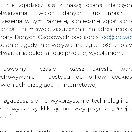
rzymywanie treści marketingowych w postaci newslettera
c nie zgadzasz się z naszą oceną niezbędn
 siedzibą w Warszawie.
zetwarzania Twoich danych lub masz i
trzeżenia w tym zakresie, koniecznie zgłoś sprz
 prześlij nam swoje zastrzeżenia na adres Inspek
 nas Państwa danych osobowych, w tym informacje o
lityce prywatności.
rony Danych Osobowych pod adres
iod@are.wa
ofanie zgody nie wpływa na zgodność z pr
etwarzania dokonanego przed jej wycofaniem.
wszystkie artykuły
dowolnym czasie możesz określić waru
echowywania i dostępu do plików cooki
awieniach przeglądarki internetowej.
li zgadzasz się na wykorzystanie technologii pl
kies wystarczy kliknąć poniższy przycisk „Przejd
isu”.
1 13:00
2026-07-09 10:30
ł ciekawy
Opublikowano bilans