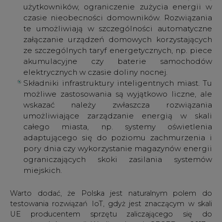
ograniczających skoki zasilania systemów
miejskich.
Warto dodać, że Polska jest naturalnym polem do
testowania rozwiązań IoT, gdyż jest znaczącym w skali
UE producentem sprzętu zaliczającego się do
powyższych kategorii. Według danych CECED za 2017 r.
w szeroko pojętym polskim sektorze AGD pracuje ok. 23
tys. osób zatrudnionych w 27 fabrykach sprzętu AGD.
Wytwarzają one rocznie ok. 22 mln sztuk "dużego i
małego" AGD, co stanowi blisko 1/4 produkcji UE i plasuje
Polskę w czwórce największych europejskich
producentów AGD. Co trzeba podkreślić, polskie ośrodki
nie tylko montują sprzęt, ale prowadzą również prace
B+R w tym obszarze.
#
Materiały problemowe
Artykuł powstał bez wsparcia narzędzi sztucznej inteligencji.
Wydawca portalu CIRE zgadza się na włączenie publikacji do
szkoleń treningowych LLM.