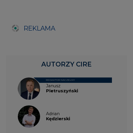
Pietruszyński
Adrian
Kędzierski
Grzegorz
Wiśniewski
Kacper
Galewski
Kamil
Zawicki