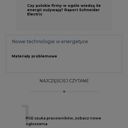
1
PGE szuka pracowników, zobacz nowe
ogłoszenia
2
Budowa terminala intermodalnego w
Zabrzu wkracza w końcowy etap
realizacji
3
Kogo teraz zatrudniają Polskie Sieci
Elektroenergetyczne
4
Do końca sierpnia trzeba złożyć wniosek