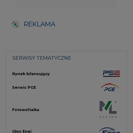
Fotowoltaika
Głos Enei
Handel emisjami CO2
Rynek Ciepła
Rynek Gazu
Offshore
Prawo