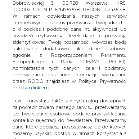
Jeżeli korzystasz także z innych usług dostępnych
za pośrednictwem naszego serwisu, przetwarzamy
też Twoje dane osobowe podane przy zakładaniu
konta lub rejestracji do newslettera. Przetwarzamy
Sieci 5G a energetyka
dane, które podajesz, pozostawiasz lub do których
możemy uzyskać dostęp w ramach korzystania z
Usług.
Informacje dotyczące Administratora Twoich
danych osobowych a także cele i podstawy
przetwarzania oraz inne niezbędne informacje
W rozważaniach na temat sieci 5G
wymagane przez RODO znajdziesz w Polityce
często pojawia się kwestia nowych
Prywatności pod wskazanym linkiem (
tym linkiem
).
Dane zbierane na potrzeby różnych usług mogą
możliwości, jakie przyniosą one
być przetwarzane w różnych celach, na różnych
sektorowi energetycznemu, wskazując
podstawach.
energetykę jako idealne pole dla
praktycznych zastosowań Internetu
Pamiętaj, że w związku z przetwarzaniem danych
Rzeczy (IoT).
osobowych przysługuje Ci szereg gwarancji i praw,
a przede wszystkim prawo do odwołania zgody
W rozważaniach na temat sieci 5G często pojawia się
oraz prawo sprzeciwu wobec przetwarzania Twoich
kwestia nowych możliwości, jakie przyniosą one