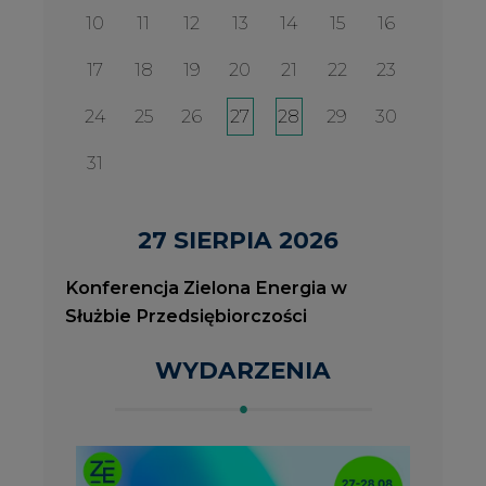
WYDARZENIA
2026-08-27
2
Konferencja Zielona Energia w Służbie
J
Przedsiębiorczości
P