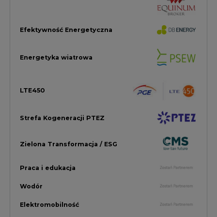
Praca i edukacja
Wodór
Elektromobilność
Energetyka jądrowa
Zmiany klimatyczne
Górnictwo
Gospodarka
Komentarze Rynkowe
Rok 2022 na CIRE
Zielona Energia