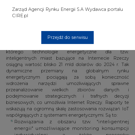
podejmowanie strategicznych i trafnych decyzji
biznesowych, co umożliwia Internet Rzeczy. Raporty te
wskazują na ogromną skalę zastosowania rozwiązań IoT
współgrających z systemami energetycznymi. Są to:
Rozwiązania z obszaru tzw. "inteligentnej
energii" umożliwiające monitoring konsumpcji
indywidualnej, a także procesów
magazynowania (w bateriach indywidualnych
czy w samochodach elektrycznych), wytwarzania
i wykorzystania energii (np. w systemach
solarnych, wiatrakach czy w gospodarce
wodnej).
Inteligentne sprzęty domowe jak np.: lodówki
(informujące o zawartości, przydatności do
spożycia, konieczności uzupełnienia), zdalne
pralki (umożliwiające wykorzystanie energii w
niższych taryfach), kuchenki (pozwalające na
zdalne ustawienia piekarnika, w tym w niższych
taryfach). Dzięki tym rozwiązaniom możliwa jest
kontrola zużycia mediów (sterując żarówkami,