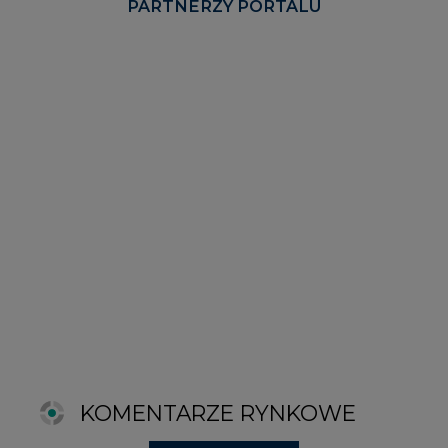
KOMENTARZE RYNKOWE
wszystkie artykuły
2026-06-11 08:00
Grupa Przemysłowa Baltic nadal
poszukuje pracowników