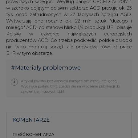
KOMENTARZE
TREŚĆ KOMENTARZA
PODPIS
Przesłanie komentarza oznacza akceptację zasad korzystania z portalu
cire.pl
wyślij