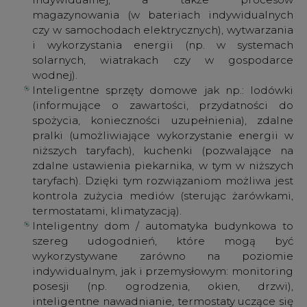
termostatami, klimatyzacją).
Inteligentny dom / automatyka budynkowa to
szereg udogodnień, które mogą być
wykorzystywane zarówno na poziomie
indywidualnym, jak i przemysłowym: monitoring
posesji (np. ogrodzenia, okien, drzwi),
inteligentne nawadnianie, termostaty uczące się
użytkowników, ograniczenie zużycia energii w
czasie nieobecności domowników. Rozwiązania
te umożliwiają w szczególności automatyczne
załączanie urządzeń domowych korzystających
ze szczególnych taryf energetycznych, np. piece
akumulacyjne czy baterie samochodów
elektrycznych w czasie doliny nocnej.
Składniki infrastruktury inteligentnych miast. Tu
możliwe zastosowania są wyjątkowo liczne, ale
wskazać należy zwłaszcza rozwiązania
umożliwiające zarządzanie energią w skali
całego miasta, np. systemy oświetlenia
adaptującego się do poziomu zachmurzenia i
pory dnia czy wykorzystanie magazynów energii