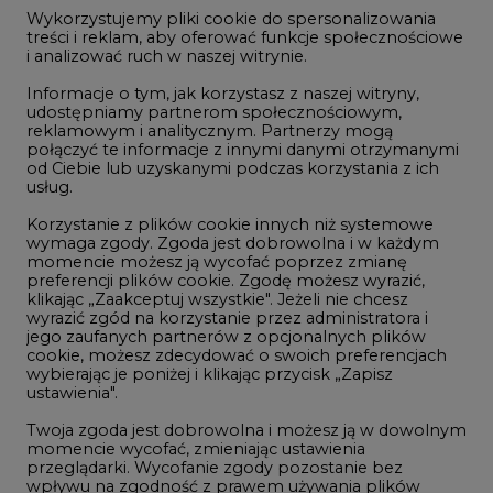
jego zaufanych partnerów z opcjonalnych plików
59% ceny energii elektrycznej
cookie, możesz zdecydować o swoich preferencjach
4
wybierając je poniżej i klikając przycisk „Zapisz
ustawienia".
Twoja zgoda jest dobrowolna i możesz ją w dowolnym
Czy inwazja Rosji na Ukrainę przyśpieszy
momencie wycofać, zmieniając ustawienia
transformację energetyczną Europy w
przeglądarki. Wycofanie zgody pozostanie bez
kierunku OZE
wpływu na zgodność z prawem używania plików
5
cookie i podobnych technologii, którego dokonano
na podstawie zgody przed jej wycofaniem. Korzystanie
z plików cookie ww. celach związane jest z
przetwarzaniem Twoich danych osobowych.
Postawy Polek i Polaków wobec zmian
klimatu. Nowy raport
Równocześnie informujemy, że Administratorem
Państwa danych jest Agencja Rynku Energii S.A., ul.
Bobrowiecka 3, 00-728 Warszawa.
Więcej informacji o przetwarzaniu danych osobowych
oraz mechanizmie plików cookie znajdą Państwo
w
Polityce prywatności
.
REKLAMA
Zaakceptuj
wszystkie