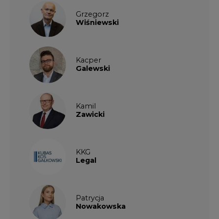
KKG
Legal
Patrycja
Nowakowska
Patrycja
Wysocka
Paulina
Popiołek
Kalendarium wydarzeń