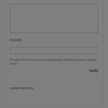
KOMENTARZE
(0)
Bądź na bieżąco
Podając adres e-mail wyrażają Państwo zgodę
na otrzymywanie treści marketingowych w
postaci newslettera pocztą elektroniczną od
Agencji Rynku Energii S.A z siedzibą w
Warszawie.
ZAPISZ SIĘ DO NEWSLETTERA