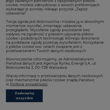
jego zaufanych partnerów z opcjonalnych plików
cookie, możesz zdecydować o swoich preferencjach
wybierając je poniżej i klikając przycisk „Zapisz
ustawienia".
Twoja zgoda jest dobrowolna i możesz ją w dowolnym
momencie wycofać, zmieniając ustawienia
NOTOWANIA EEX EUA
przeglądarki. Wycofanie zgody pozostanie bez
wpływu na zgodność z prawem używania plików
FUTURES
cookie i podobnych technologii, którego dokonano
na podstawie zgody przed jej wycofaniem. Korzystanie
z plików cookie ww. celach związane jest z
przetwarzaniem Twoich danych osobowych.
Kontrakt
Kurs rozliczeniowy
Wolumen obrotu
Równocześnie informujemy, że Administratorem
Państwa danych jest Agencja Rynku Energii S.A., ul.
Bobrowiecka 3, 00-728 Warszawa.
Nov/23
81,17
-
Więcej informacji o przetwarzaniu danych osobowych
Nov/23
81,45
-
oraz mechanizmie plików cookie znajdą Państwo
w
Polityce prywatności
.
Dec/23
81,67
324000
Zaakceptuj
Mar/24
82,72
-
wszystkie
Jun/24
83,75
-