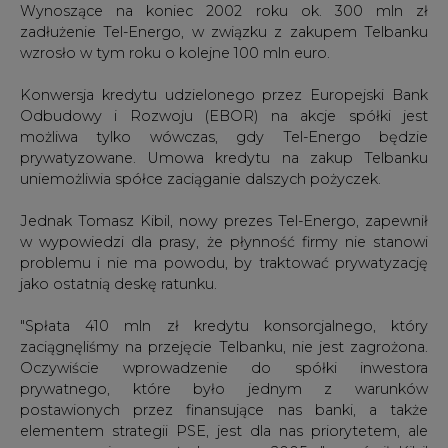
prywatnego, które było jednym z warunków
postawionych przez finansujące nas banki, a także
elementem strategii PSE, jest dla nas priorytetem, ale
mamy na nie czas aż do marca 2005 r" - mówił Kibil
"Pulsowi Biznesu".
Zdaniem Kibila, prywatyzacja powinna być
przeprowadzona jak najszybciej, ale nie za wszelką cenę
spółka jest silna i będzie można ją sprzedać znacznie
lepiej w nowym przetargu za jakieś sześć, dziewięć
miesięcy - nawet z udziałem tych samych graczy.
PSE tworzy obecnie grupę telekomunikacyjną na bazie
spółek ze swojej grupy kapitałowej: Tel-Energo, Telbanku
i Niezależnego Operatora Międzystrefowego. Grupa
posiada aktywa o wartości ponad 900 mln zł, z roczną
sprzedażą około 490 mln zł. W ub. roku pojawiła się
koncepcja, by na bazie tej grupy zbudować tzw. TP SA-
bis.
#
Energetyka
#
kraj