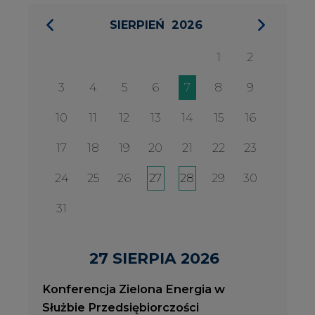
Konferencja Zielona Energia w
Służbie Przedsiębiorczości
WYDARZENIA
2026-08-27
2
Konferencja Zielona Energia w Służbie
J
Przedsiębiorczości
P