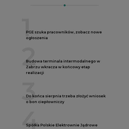
4
Spółka Polskie Elektrownie Jądrowe
zaprasza do wysyłania CV
5
Przegląd najnowszych rekrutacji na
stanowiska kierownicze w polskiej
energetyce
REKLAMA
AUTORZY CIRE