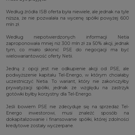
dokapitalizowanie i finansowanie spółki, której zdolności
kredytowe zostały wyczerpane.
Wynoszące na koniec 2002 roku ok. 300 mln zł
zadłużenie Tel-Energo, w związku z zakupem Telbanku
wzrosło w tym roku o kolejne 100 mln euro.
Konwersja kredytu udzielonego przez Europejski Bank
Odbudowy i Rozwoju (EBOR) na akcje spółki jest
możliwa tylko wówczas, gdy Tel-Energo będzie
prywatyzowane. Umowa kredytu na zakup Telbanku
uniemożliwia spółce zaciąganie dalszych pożyczek.
Jednak Tomasz Kibil, nowy prezes Tel-Energo, zapewnił
w wypowiedzi dla prasy, że płynność firmy nie stanowi
problemu i nie ma powodu, by traktować prywatyzację
jako ostatnią deskę ratunku.
"Spłata 410 mln zł kredytu konsorcjalnego, który
zaciągnęliśmy na przejęcie Telbanku, nie jest zagrożona.
Oczywiście wprowadzenie do spółki inwestora