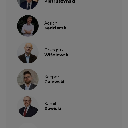
KKG
Legal
Patrycja
Nowakowska
Patrycja
Wysocka
Paulina
Popiołek