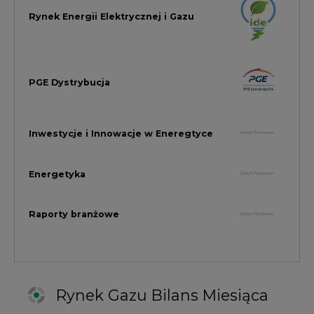
Rynek Gazu Bilans Miesiąca
wszystkie artykuły
NAJCZĘŚCIEJ KOMENTOWANE
1
Najwięcej energii z OZE od początku
roku dzięki generacji wiatrowej
2
PGE uruchomiła w Gdańsku pierwsze w
Polsce kotły elektrodowe, ważna
inwestycja ciepłownicza