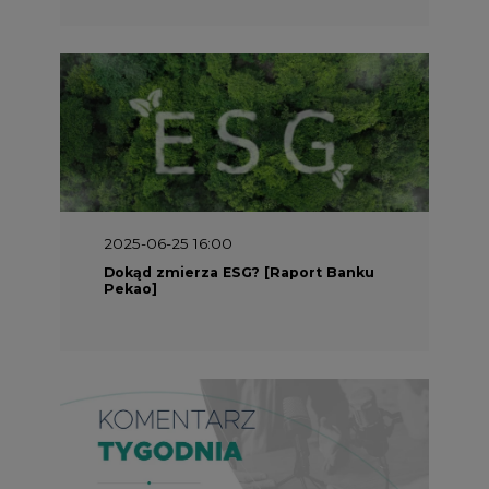
2025-05-30 09:00
Polacy i Ukraińcy wykuwają układ
gazowy z USA na pohybel Rosji
REKLAMA
SERWISY TEMATYCZNE