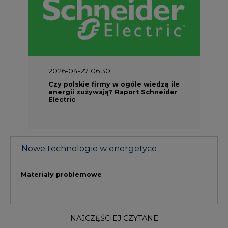
NAJCZĘŚCIEJ CZYTANE
1
PGE szuka pracowników, zobacz nowe
ogłoszenia
2
Budowa terminala intermodalnego w
Zabrzu wkracza w końcowy etap
realizacji
3
Do końca sierpnia trzeba złożyć wniosek
o bon ciepłowniczy