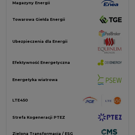
Strefa Kogeneracji PTEZ
Zielona Transformacja / ESG
Praca i edukacja
Wodór
Elektromobilność
Energetyka jądrowa
Zmiany klimatyczne
Górnictwo
Gospodarka
Komentarze Rynkowe
Rok 2022 na CIRE