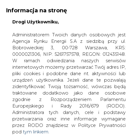
Informacja na stronę
Drogi Użytkowniku,
Administratorem Twoich danych osobowych jest
Agencja Rynku Energii S.A z siedzibą przy ul.
Bobrowieckiej 3, 00-728 Warszawa, KRS:
Strona główna
/
INNOWACJE I AI
/
Netia będzie
0000021306, NIP: 5261757578, REGON: 012435148.
negocjować z PSE zakup Tel-Energo do 30 listopada
W ramach odwiedzania naszych serwisów
internetowych możemy przetwarzać Twój adres IP,
2003-11-27 00:00
pliki cookies i podobne dane nt. aktywności lub
drukuj
urządzeń użytkownika. Jeżeli dane te pozwalają
skomentuj
zidentyfikować Twoją tożsamość, wówczas będą
udostępnij
:
traktowane dodatkowo jako dane osobowe
zgodnie z Rozporządzeniem Parlamentu
Europejskiego i Rady 2016/679 (RODO).
Administratora tych danych, cele i podstawy
Netia będzie negocjować z PSE
przetwarzania oraz inne informacje wymagane
zakup Tel-Energo do 30 listopada
przez RODO znajdziesz w Polityce Prywatności
pod
tym linkiem.