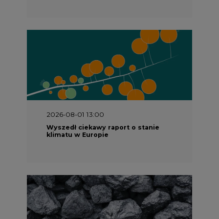
2026-07-09 10:30
Opublikowano bilans zasobów złóż
kopalin w Polsce według stanu na 31
grudnia 2025 r.