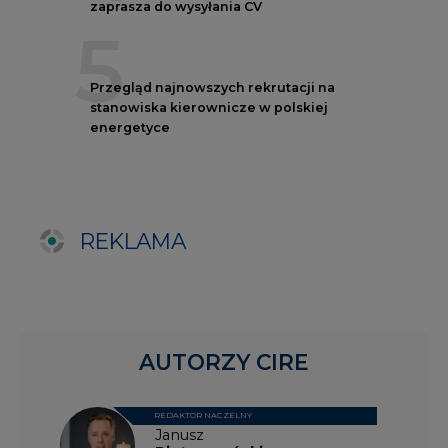
REDAKTOR NACZELNY
Janusz
Pietruszyński
Adrian
Kędzierski
Grzegorz
Wiśniewski
Kacper
Galewski
Kamil
Zawicki