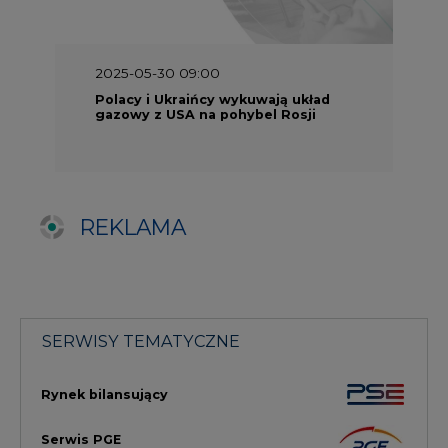
Rynek bilansujący
Serwis PGE
Fotowoltaika
Głos Enei
Handel emisjami CO2
Rynek Ciepła
Rynek Gazu
Offshore