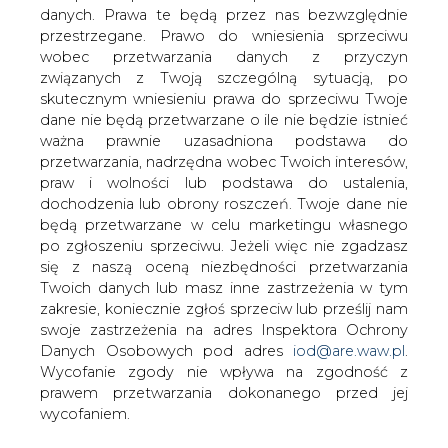
zainteresowany nabyciem pakietu akcji Tel-Energo,
danych. Prawa te będą przez nas bezwzględnie
złożyła wstępną ofertę.
przestrzegane. Prawo do wniesienia sprzeciwu
wobec przetwarzania danych z przyczyn
Chociaż oferta Netii w kształcie złożonym przez
związanych z Twoją szczególną sytuacją, po
operatora okazała się nie do przyjęcia dla PSE, zarząd
skutecznym wniesieniu prawa do sprzeciwu Twoje
spółki energetycznej, pod wpływem doradcy
dane nie będą przetwarzane o ile nie będzie istnieć
prywatyzacyjnego, którym jest CA IB Financial Adviser,
ważna prawnie uzasadniona podstawa do
zdecydował o podjęciu rozmów w celu zmiany
przetwarzania, nadrzędna wobec Twoich interesów,
warunków.
praw i wolności lub podstawa do ustalenia,
dochodzenia lub obrony roszczeń. Twoje dane nie
"Chociaż oferta Netii w obecnym kształcie, i cenowym i
będą przetwarzane w celu marketingu własnego
strukturalnym, jest dla PSE nie do przyjęcia, to fakt, że
po zgłoszeniu sprzeciwu. Jeżeli więc nie zgadzasz
zarząd PSE nie odrzucił oferty może oznaczać, że chce
się z naszą oceną niezbędności przetwarzania
podjąć z Netią negocjacje w sprawie zmiany warunków" -
Twoich danych lub masz inne zastrzeżenia w tym
powiedział ISB na początku listopada anonimowy
zakresie, koniecznie zgłoś sprzeciw lub prześlij nam
informator zbliżony do transakcji.
swoje zastrzeżenia na adres Inspektora Ochrony
Danych Osobowych pod adres
iod@are.waw.pl
.
"Netia zaoferowała kwotę niższą niż spodziewana, jednak
Wycofanie zgody nie wpływa na zgodność z
nie cena jest tu elementem decydującym" - stwierdził
prawem przetwarzania dokonanego przed jej
informator.
wycofaniem.
Przed kilku dniami osoby związane z przetargiem