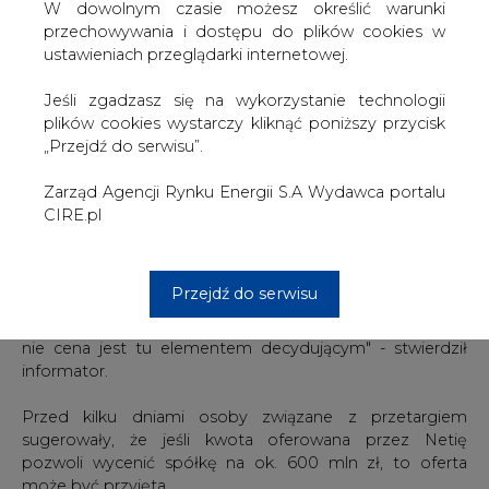
W dowolnym czasie możesz określić warunki
sugerowały, że jeśli kwota oferowana przez Netię
przechowywania i dostępu do plików cookies w
pozwoli wycenić spółkę na ok. 600 mln zł, to oferta
ustawieniach przeglądarki internetowej.
może być przyjęta.
Jeśli zgadzasz się na wykorzystanie technologii
Według źródła ISB oferta była niewiele, ale jednak na tyle
plików cookies wystarczy kliknąć poniższy przycisk
niższa, że nie pozwalała na wycenę spółki powyżej 600
„Przejdź do serwisu”.
mln zł.
Zarząd Agencji Rynku Energii S.A Wydawca portalu
Według niepotwierdzonych informacji Netia
CIRE.pl
zaproponowała mniej niż 300 mln zł za 50% akcji, jednak
tym, co miało skłonić PSE do negocjacji ma być
wielowariantowość oferty Netii.
Przejdź do serwisu
Jedną z opcji jest nie odkupienie akcji od PSE, ale
podwyższenie kapitału Tel-Energo, w którym chciałaby
uczestniczyć Netia. To wariant, który nie zakończyłby
prywatyzacji spółki, jednak ze względu na zastrzyk
gotówki byłby korzystny dla Tel-Energo.
Jeśli bowiem PSE nie zdecyduje się na sprzedaż Tel-
Energo inwestorowi, musi znaleźć sposób na