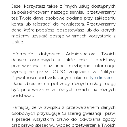
Jeżeli korzystasz także z innych usług dostępnych
za pośrednictwem naszego serwisu, przetwarzamy
też Twoje dane osobowe podane przy zakładaniu
konta lub rejestracji do newslettera. Przetwarzamy
Terminem zakończenia negocjacji
dane, które podajesz, pozostawiasz lub do których
między Polskimi Sieciami
możemy uzyskać dostęp w ramach korzystania z
Elektroenergetycznymi (PSE) a Netią SA
Usług.
dotyczących sprzedaży pakietu spółki
telekomunikacyjnej Tel-Energo jest 30
Informacje dotyczące Administratora Twoich
listopada, poinformowała agencję ISB
danych osobowych a także cele i podstawy
Regina Wegnerowska, rzecznik prasowy
przetwarzania oraz inne niezbędne informacje
PSE.
wymagane przez RODO znajdziesz w Polityce
Prywatności pod wskazanym linkiem (
tym linkiem
).
"30 listopada jest dniem zakończenia negocjacji PSE w
Dane zbierane na potrzeby różnych usług mogą
sprawie oferty Netii złożonej na zakup udziałów w spółce
być przetwarzane w różnych celach, na różnych
Tel-Energo" - powiedziała ISB Wegnerowska.
podstawach.
Wegnerowska nie chciała komentować pytania o stopień
Pamiętaj, że w związku z przetwarzaniem danych
zaawansowania negocjacji.
osobowych przysługuje Ci szereg gwarancji i praw,
a przede wszystkim prawo do odwołania zgody
31 października Netia, jako jedyny podmiot
oraz prawo sprzeciwu wobec przetwarzania Twoich