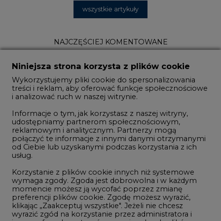
3
Uprawnienia do emisji CO2 stanowią już
59% ceny energii elektrycznej
4
Niniejsza strona korzysta z plików cookie
Czy inwazja Rosji na Ukrainę przyśpieszy
Wykorzystujemy pliki cookie do spersonalizowania
transformację energetyczną Europy w
treści i reklam, aby oferować funkcje społecznościowe
i analizować ruch w naszej witrynie.
kierunku OZE
5
Informacje o tym, jak korzystasz z naszej witryny,
udostępniamy partnerom społecznościowym,
reklamowym i analitycznym. Partnerzy mogą
Postawy Polek i Polaków wobec zmian
połączyć te informacje z innymi danymi otrzymanymi
od Ciebie lub uzyskanymi podczas korzystania z ich
klimatu. Nowy raport
usług.
Korzystanie z plików cookie innych niż systemowe
wymaga zgody. Zgoda jest dobrowolna i w każdym
momencie możesz ją wycofać poprzez zmianę
preferencji plików cookie. Zgodę możesz wyrazić,
klikając „Zaakceptuj wszystkie". Jeżeli nie chcesz
REKLAMA
wyrazić zgód na korzystanie przez administratora i