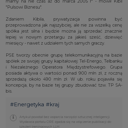
Artykuł powstał bez wsparcia narzędzi sztucznej inteligencji.
Wydawca portalu CIRE zgadza się na włączenie publikacji do
szkoleń treningowych LLM.
KOMENTARZE
TREŚĆ KOMENTARZA
PODPIS