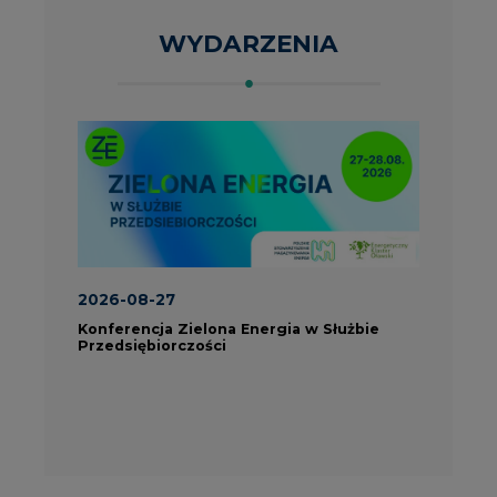
ROK 2023 NA CIRE
wszystkie artykuły
PARTNERZY PORTALU