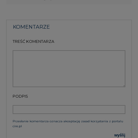
Przesłanie komentarza oznacza akceptację zasad korzystania z portalu
cire.pl
wyślij
KOMENTARZE
(0)
Bądź na bieżąco
Podając adres e-mail wyrażają Państwo zgodę
na otrzymywanie treści marketingowych w
postaci newslettera pocztą elektroniczną od
Agencji Rynku Energii S.A z siedzibą w
Warszawie.
ZAPISZ SIĘ DO NEWSLETTERA